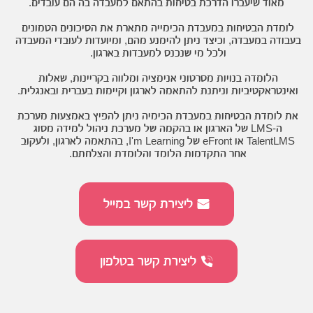
מאוד שיעברו הדרכת בטיחות בהתאם למעבדה בה הם עובדים.
לומדת הבטיחות במעבדת הכימייה מתארת את הסיכונים הטמונים 
בעבודה במעבדה, וכיצד ניתן להימנע מהם, ומיועדות לעובדי המעבדה 
ולכל מי שנכנס למעבדות בארגון. 
הלומדה בנויות מסרטוני אנימציה ומלווה בקריינות, שאלות 
ואינטראקטיביות וניתנת להתאמה לארגון וקיימות בעברית ובאנגלית. 
את לומדת הבטיחות במעבדת הכימיה ניתן להפיץ באמצעות מערכת 
ה-LMS של הארגון או בהקמה של מערכת ניהול למידה מסוג 
TalentLMS או eFront של I'm Learning, בהתאמה לארגון, ולעקוב 
אחר התקדמות הלומד והלומדת והצלחתם. 
ליצירת קשר במייל
ליצירת קשר בטלפון